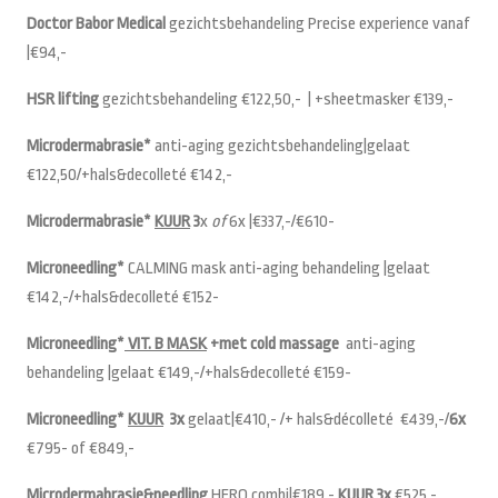
Doctor Babor Medical
gezichtsbehandeling Precise experience vanaf
|€94,-
HSR
lifting
gezichtsbehandeling €122,50,- | +sheetmasker €139,-
Microdermabrasie*
anti-aging gezichtsbehandeling|gelaat
€122,50/+hals&decolleté €142,-
Microdermabrasie*
KUUR
3
x
of
6x |€337,-/€610-
Microneedling*
CALMING mask anti-aging behandeling |gelaat
€142,-/+hals&decolleté €152-
Microneedling*
VIT. B MASK
+met cold massage
anti-aging
behandeling |gelaat €149,-/+hals&decolleté €159-
Microneedling*
KUUR
3x
gelaat|€410,- /+ hals&décolleté €439,-/
6x
€795- of €849,-
Microdermabrasie&needling
HERO combi|€189,-
KUUR
3x
€525,-