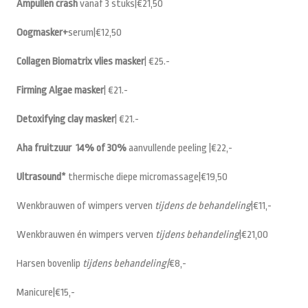
Ampullen crash
vanaf 3 stuks|€21,50
Oogmasker
+
serum|€12,50
Collagen Biomatrix vlies masker
| €25.-
Firming Algae masker
| €21.-
Detoxifying clay masker
| €21.-
Aha fruitzuur 14% of 30%
aanvullende peeling |€22,-
Ultrasound*
thermische diepe micromassage|€19,50
Wenkbrauwen of wimpers verven
tijdens de behandeling
|€11,-
Wenkbrauwen én wimpers verven
tijdens behandeling
|€21,00
Harsen bovenlip
tijdens behandeling|
€8,-
Manicure|€15,-