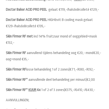
Doctor Babor ACID PRO
PEEL
gelaat €119,-/hals&décolleté €129,-
Doctor Babor ACID PRO
PEEL
HIGH&vit B cooling mask gelaat
€129-/hals&décolleté €135,-
Skin Firmor RF met
incl 14% fruitzuur mond of ooggebied+mask
€132,-
Skin Firmor RF
aanvullend tijdens behandeling oog €20,- mond€20,-
oog+mond €35,-
Skin Firmor RF
losse behandeling 1 of 2 zones|€71,-/€80,-/€92,-
Skin Firmor RF*
aanvullende deel behandeling per minuut|€2,00
Skin Firmor RF*
KUUR
6x
1 of 2 of 3 zones|€375,-/€410,-/€430,-
AANVULLINGEN;